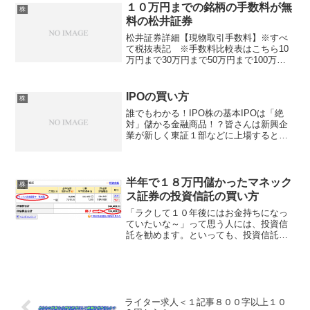
良いことだろうという予測はできます。
１０万円までの銘柄の手数料が無
株
問題はこの先数年間を通し...
料の松井証券
松井証券詳細【現物取引手数料】※すべ
て税抜表記 ※手数料比較表はこちら10
万円まで30万円まで50万円まで100万円
まで300万円まで0円300円500円1000円
3000円【口座維持手数料】【携帯対応】
無料iモード・EZweb・Yahoo...
IPOの買い方
株
誰でもわかる！IPO株の基本IPOは「絶
対」儲かる金融商品！？皆さんは新興企
業が新しく東証１部などに上場すると人
気化して上場後に株価がかなりの高確率
で上がるっていうのを聞いたことありま
すか？IPOっていうのはまさにそんなオ
イシイトコ取りがで...
半年で１８万円儲かったマネック
株
ス証券の投資信託の買い方
「ラクして１０年後にはお金持ちになっ
ていたいな～」って思う人には、投資信
託を勧めます。といっても、投資信託っ
ていうのは数千種類くらいあって、選ぶ
のが大変です。でも、「ラクして１０年
後にはお金持ちになっていたいな～」っ
ていう願いを叶えてくれる...
ライター求人＜１記事８００字以上１０