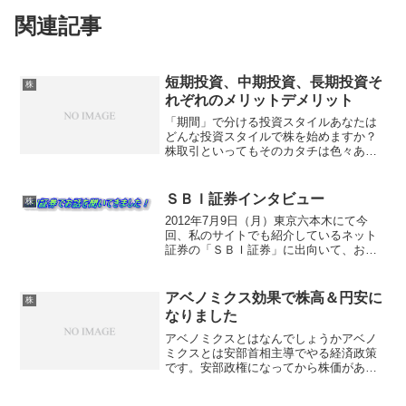
関連記事
短期投資、中期投資、長期投資そ
株
れぞれのメリットデメリット
「期間」で分ける投資スタイルあなたは
どんな投資スタイルで株を始めますか？
株取引といってもそのカタチは色々あり
ます。株を持つってどんなイメージでし
ょうか？私の父が株をやってるとき聞い
たところでは「長い間株をもってじっく
ＳＢＩ証券インタビュー
株
り見守っていくんだ」、な...
2012年7月9日（月）東京六本木にて今
回、私のサイトでも紹介しているネット
証券の「ＳＢＩ証券」に出向いて、お話
を聞いてきました。ＳＢＩ証券は私が一
番最初に口座を開いたネット証券です。
ただ、実際に足を運んでいろんな話を聞
アベノミクス効果で株高＆円安に
株
いてみないとわからな...
なりました
アベノミクスとはなんでしょうかアベノ
ミクスとは安部首相主導でやる経済政策
です。安部政権になってから株価があが
り、円安も進んでいるので、どうやらア
ベノミクスというのは日本経済にとって