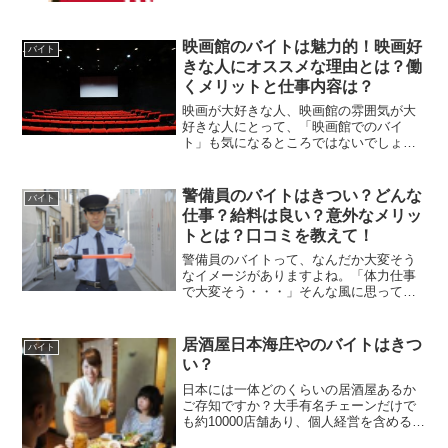
店を持つケ...
映画館のバイトは魅力的！映画好
バイト
きな人にオススメな理由とは？働
くメリットと仕事内容は？
映画が大好きな人、映画館の雰囲気が大
好きな人にとって、「映画館でのバイ
ト」も気になるところではないでしょう
か？何か得するメリットがあれば、嬉し
いですよね！映画館でバイトをすると、
具体的にどんなメリットがあるのでしょ
警備員のバイトはきつい？どんな
バイト
う。仕事は楽なのでしょうか...
仕事？給料は良い？意外なメリッ
トとは？口コミを教えて！
警備員のバイトって、なんだか大変そう
なイメージがありますよね。「体力仕事
で大変そう・・・」そんな風に思ってい
る方も多いのではないでしょうか。実際
のところ、警備員のバイトはきついので
しょうか？今回は、そんな警備員のバイ
居酒屋日本海庄やのバイトはきつ
バイト
トに注目してみました！警...
い？
日本には一体どのくらいの居酒屋あるか
ご存知ですか？大手有名チェーンだけで
も約10000店舗あり、個人経営を含めると
更に数は倍増します。近年アルコール消