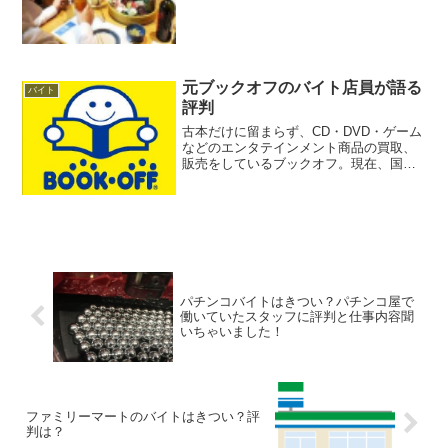
費量が減り、厳しいと言われる中で各社
様々な思考を凝らし、それでも右肩上が
りの業界です。お酒...
元ブックオフのバイト店員が語る
バイト
評判
古本だけに留まらず、CD・DVD・ゲーム
などのエンタテインメント商品の買取、
販売をしているブックオフ。現在、国内
に843店舗を展開している国内最大級の中
古本販売チェーンです。従来の古本屋の
イメージを打ち破って、面積が広い明る
い店舗に加え、立...
パチンコバイトはきつい？パチンコ屋で
働いていたスタッフに評判と仕事内容聞
いちゃいました！
ファミリーマートのバイトはきつい？評
判は？