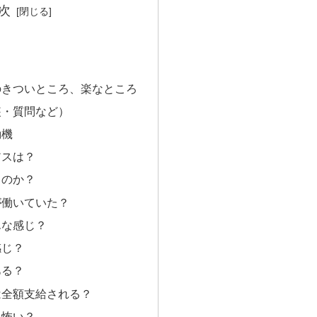
次
のきついところ、楽なところ
装・質問など）
動機
アスは？
るのか？
が働いていた？
んな感じ？
感じ？
ある？
は全額支給される？
？怖い？