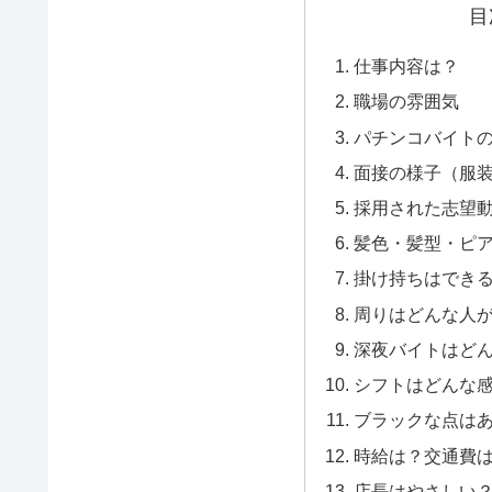
目
仕事内容は？
職場の雰囲気
パチンコバイト
面接の様子（服
採用された志望
髪色・髪型・ピ
掛け持ちはでき
周りはどんな人
深夜バイトはど
シフトはどんな
ブラックな点は
時給は？交通費
店長はやさしい