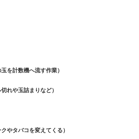
の玉を計数機へ流す作業）
ル切れや玉詰まりなど）
ンクやタバコを変えてくる）