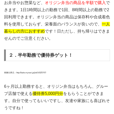
お弁当やお惣菜など、
オリジン弁当の商品を半額で購入
で
きます。1日1時間以上の勤務で1回、8時間以上の勤務で2
回利用できます。オリジン弁当の商品は保存料や合成着色
料を使用しておらず、栄養面のバランスが良いので、
一人
暮らしの方におすすめ
です！日ただし、持ち帰りはできま
せんのでご注意ください。
２．半年勤務で優待券ゲット！
画像出典元：http://baito.mynavi.jp/job/14325747/
6ヶ月以上勤務すると、オリジン弁当はもちろん、グルー
プ店舗で使える
優待券5,000円分
をもらうことができま
す。自分で使ってもいいですし、友達や家族にも喜ばれそ
うですね！