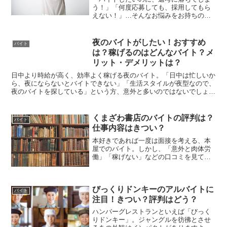
う！」「何度応募しても、採用してもら
えない！」…そんなお悩みをお持ちの
方、多いのではないでしょうか？ネット
や雑誌で希望のバイトを探して、ドキド
キしながら応募をして、いざ選考を受け
夜のバイトがしたい！おすすめ
バイト
てみたものの、結果は不採用...
は？稼げるのはどんなバイト？メ
リット・デメリットは？
日中より時給が高く、効率よく稼げる夜のバイト。「日中は忙しいか
ら、夜にならないとバイトできない」「生活スタイルが夜型なので、
夜のバイトを探している」という方、意外と多いのではないでしょう
か。今回は、そんな夜のバイトを検討されている方のために...
くまざわ書店のバイトの評判は？
バイト
仕事内容はきつい？
本好きであれば一度は面接を考える、本
屋でのバイト。しかし、「意外と肉体労
働」「稼げない」などの口コミを見て、
不安になる方も多いのではないでしょう
か。この記事では、くまざわ書店の業務
を詳しく説明し、プラスな面もマイナス
びっくりドンキーのアルバイトに
な面もお伝えしていきます...
バイト
注目！きつい？評判はどう？
ハンバーグレストランといえば「びっく
りドンキー」。ジャングルを彷彿とさせ