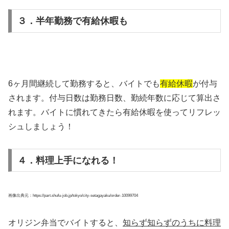
３．半年勤務で有給休暇も
6ヶ月間継続して勤務すると、バイトでも
有給休暇
が付与
されます。付与日数は勤務日数、勤続年数に応じて算出さ
れます。バイトに慣れてきたら有給休暇を使ってリフレッ
シュしましょう！
４．料理上手になれる！
画像出典元：https://part.shufu-job.jp/tokyo/city-setagayaku/order-10099704
オリジン弁当でバイトすると、
知らず知らずのうちに
料理