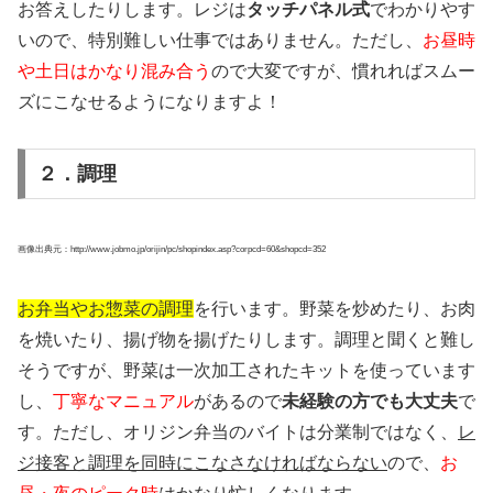
お答えしたりします。レジは
タッチパネル式
でわかりやす
いので、特別難しい仕事ではありません。ただし、
お昼時
や土日はかなり混み合う
ので大変ですが、慣れればスムー
ズにこなせるようになりますよ！
２．調理
画像出典元：http://www.jobmo.jp/orijin/pc/shopindex.asp?corpcd=60&shopcd=352
お弁当やお惣菜の調理
を行います。野菜を炒めたり、お肉
を焼いたり、揚げ物を揚げたりします。調理と聞くと難し
そうですが、野菜は一次加工されたキットを使っています
し、
丁寧なマニュアル
があるので
未経験の方でも大丈夫
で
す。ただし、オリジン弁当のバイトは分業制ではなく、
レ
ジ接客と調理を同時にこなさなければならない
ので、
お