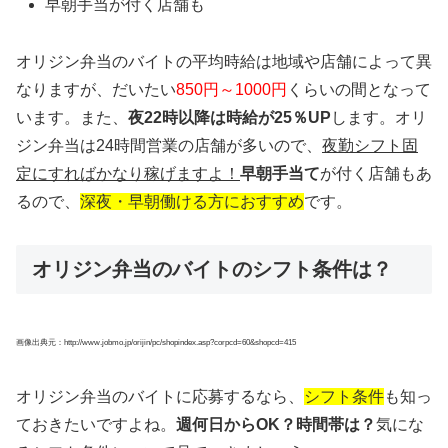
早朝手当が付く店舗も
オリジン弁当のバイトの平均時給は地域や店舗によって異
なりますが、だいたい
850円～1000円
くらいの間となって
います。また、
夜22時以降は時給が25％UP
します。オリ
ジン弁当は24時間営業の店舗が多いので、
夜勤シフト固
定にすればかなり稼げますよ！
早朝手当て
が付く店舗もあ
るので、
深夜・早朝働ける方におすすめ
です。
オリジン弁当のバイトのシフト条件は？
画像出典元：http://www.jobmo.jp/orijin/pc/shopindex.asp?corpcd=60&shopcd=415
オリジン弁当のバイトに応募するなら、
シフト条件
も知っ
ておきたいですよね。
週何日からOK？時間帯は？
気にな