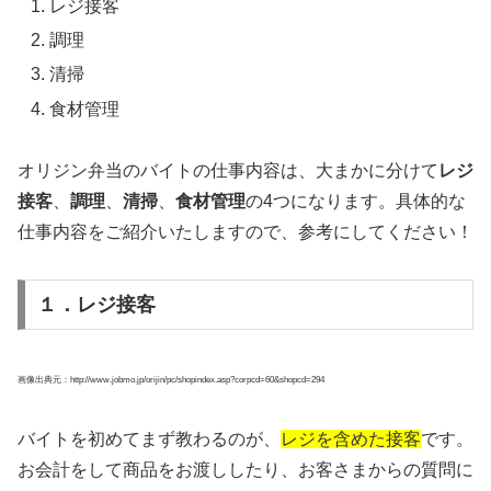
レジ接客
調理
清掃
食材管理
オリジン弁当のバイトの仕事内容は、大まかに分けて
レジ
接客
、
調理
、
清掃
、
食材管理
の4つになります。具体的な
仕事内容をご紹介いたしますので、参考にしてください！
１．レジ接客
画像出典元：http://www.jobmo.jp/orijin/pc/shopindex.asp?corpcd=60&shopcd=294
バイトを初めてまず教わるのが、
レジを含めた接客
です。
お会計をして商品をお渡ししたり、お客さまからの質問に