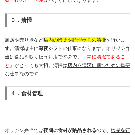
昼・夜のピーク時
はかなり忙しくなります。
３．清掃
厨房や売り場など
店内の掃除や調理器具の清掃
を行いま
す。清掃は主に
深夜シフト
の仕事になります。オリジン弁
当は食品を取り扱うお店ですので、
「常に清潔であるこ
と」
がとっても大切。清掃は
店内を清潔に保つための重要
な仕事
なのです。
４．食材管理
オリジン弁当では
夜間に食材が納品される
ので、
検品を行