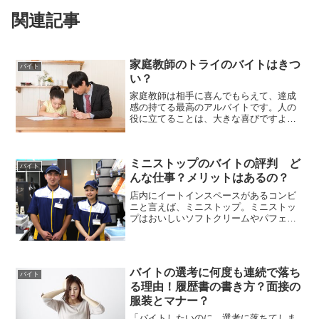
関連記事
家庭教師のトライのバイトはきつ
バイト
い？
家庭教師は相手に喜んでもらえて、達成
感の持てる最高のアルバイトです。人の
役に立てることは、大きな喜びですよ
ね。家庭教師のバイトは、目の前の子ど
もがどんどん変化していくので、目が離
せずとってもやりがいのある仕事です。
ミニストップのバイトの評判 ど
中でもトライはシステムが充...
バイト
んな仕事？メリットはあるの？
店内にイートインスペースがあるコンビ
ニと言えば、ミニストップ。ミニストッ
プはおいしいソフトクリームやパフェ、
ホットドッグなどのファーストフードに
特に力を入れています。ミニストップの
ソフトクリーム、濃厚でとってもおいし
いですよね！今回は、そん...
バイトの選考に何度も連続で落ち
バイト
る理由！履歴書の書き方？面接の
服装とマナー？
「バイトしたいのに、選考に落ちてしま