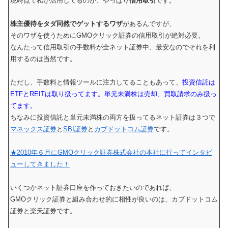
現時点で私が活用してるのが、やっぱり
信用取引
です。
株主優待をタダ同然でゲットするワザ
があるんですが、
そのワザを使うためにGMOクリック証券の信用取引が絶対必要。
なんたって信用取引の手数料が全ネット証券中、最安なのでそれを利
用するのは当然です。
ただし、手数料と情報ツールに注力してることもあって、
投資信託は
ETFとREITは取り扱ってます。単元未満株は売却、買取請求のみ扱っ
てます。
ちなみに投資信託と単元未満株の両方を扱ってるネット証券は３つで
マネックス証券
と
SBI証券
と
カブドットコム証券
です。
★2010年６月にGMOクリック証券株式会社の本社に行ってインタビ
ューしてきました！
いくつかネット証券口座を作っておきたいのであれば、
GMOクリック証券と組み合わせ的に相性が良いのは、カブドットコム
証券と楽天証券です。