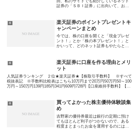
回、私のサイトでも紹介しているネット
証券の「ＳＢＩ証券」に出向いて、お話
を聞いてきました。ＳＢＩ証券は私が一
番最初に口座を開いたネット証券です。
ただ、実際に足を運んでいろんな話を聞
楽天証券のポイントプレゼントキ
株
いてみないとわからな...
ャンペーンまとめ
今では、株の口座を開くと「現金プレゼ
ント！」とか「株の本プレゼント！」と
かいって、どのネット証券もやたらとキ
ャンペーンを打ち出してます。じゃあこ
のプレゼントキャンペーン・・・どのネ
ット証券が一番大盤振る舞いしてるかと
楽天証券に口座を作る理由とメリ
株
いうと、楽天証券です。た...
ット
人気証券ランキング ２位★楽天証券★【株取引手数料】 ※すべて
税抜表記 ※手数料比較表はこちら10万円まで20万円50万円50～100
万円～150万円139円185円341円609円728円【口座維持手数料】【ス
マホで取引対応してるか？】無...
買ってよかった株主優待体験談集
株
め
吉野家の優待券最近は銀行の定期に預け
てもほとんど利子がつかないので、ある
程度まとまったお金を運用するのには株
がいいと思って、私の大好きな吉野家の
株を１００株購入してみました。吉野家