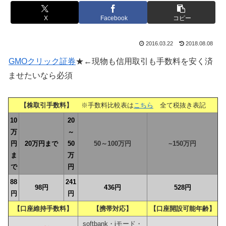
X
Facebook
コピー
2016.03.22
2018.08.08
GMOクリック証券
★←現物も信用取引も手数料を安く済
ませたいなら必須
【株取引手数料】
※手数料比較表は
こちら
全て税抜き表記
10
20
万
～
円
20万円まで
50
50～100万円
~150万円
ま
万
で
円
88
241
98円
436円
528円
円
円
【口座維持手数料】
【携帯対応】
【口座開設可能年齢】
softbank・iモード・