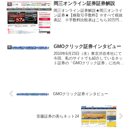
ってどこにでもあるし、大手のチェーン
岡三オンライン証券証券解説
株
店だから安心して運用出来...
岡三オンライン証券解説★岡三オンライ
ン証券★【株取引手数料】※すべて税抜
表記 ※手数料比較表はこちら10万円ま
で20万円まで20～50万円50～100万円～
150万円99円200円350円600円1000円【口
座維持手数料】【携帯対応】【口...
GMOクリック証券インタビュー
株
2010年6月23日（水）東京渋谷本社にて
今回、私のサイトでも紹介しているネッ
ト証券の「GMOクリック証券」に出向い
て、お話を聞いてきました。私のサイト
を見て頂いた方であれば、GMOクリック
証券がどういうネット証券か分かってる
と思います。と...
GMOクリック証券インタビュー
安藤証券の美らネット24