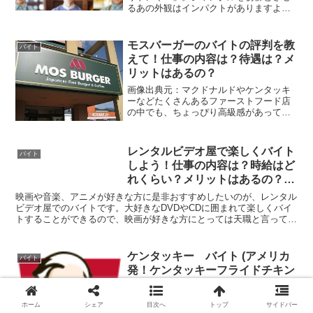
るあの外観はインパクトがありますよ
ね！また内装や食器、メニューなどもと
てもこだわっている様子が伺えます。ま
たハンバーグとごはんとサラダがワンプ
モスバーガーのバイトの評判を教
バイト
レートになっているのも特徴...
えて！仕事の内容は？待遇は？メ
リットはあるの？
画像出典元：マクドナルドやケンタッキ
ーなどたくさんあるファーストフード店
の中でも、ちょっぴり高級感があって味
のクオリティも高いモスバーガー。ファ
ーストフード店の中でモスバーガーが一
番好き！という方、多いのではないでし
レンタルビデオ屋で楽しくバイト
バイト
ょうか。そんな人気のモス...
しよう！仕事の内容は？時給はど
れくらい？メリットはあるの？口
コミは？
映画や音楽、アニメが好きな方に是非おすすめしたいのが、レンタル
ビデオ屋でのバイトです。大好きなDVDやCDに囲まれて楽しくバイ
トすることができるので、映画が好きな方にとっては天職と言っても
過言ではありません。今回は、そんな「レンタルビデオ屋...
ケンタッキー バイト (アメリカ
バイト
発！ケンタッキーフライドチキン
でのバイトとは？)
ケンタッキーフライドチキンは、1952年
ホーム
シェア
目次へ
トップ
サイドバー
にカーネル・サンダースが創立した、ア