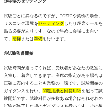
会場のセッティング
③
試験ごとに異なるのですが、
TOEIC
や英検の場合、
リスニング環境を
セッティング
したり座席シールを
貼る必要があります。なので早めに会場に出向い
て、
清掃
または
準備
を行います。
試験監督開始
④
試験時間が迫ってくれば、受験者があなたの教室に
入室し、着席してきます。座席の指定がある場合は
正確に案内することも業務の一環です。試験開始の
ガイダンスを行い、
問題用紙と回答用紙
を配って試
験開始です。試験科目が多数ある場合はそれぞれの
試験が終了した後のガイダンスも行います。その後