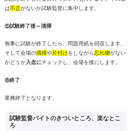
は
不正
がないか試験監督に集中します。
試験終了後～清掃
⑤
無事に試験が終了したら、問題用紙を回収します。
そして会場の
清掃
や
片付け
をしながら
忘れ物
がない
かどうか
入念
に
チェックし、会場を後にします。
終了
⑥
業務終了となります。
試験監督バイトのきついところ、楽なとこ
ろ