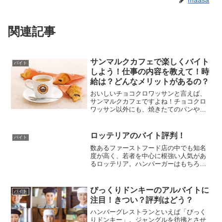
maasa
関連記事
サンマルクカフェで楽しくバイト
バイト
しよう！仕事の内容を教えて！時
給は？どんなメリットがあるの？
おいしいチョコクロワッサンと言えば、
サンマルクカフェですよね！チョコクロ
ワッサン以外にも、焼きたてのパンやケ
ーキ、アイスクリームが楽しめる人気の
カフェです。そんなサンマルクカフェで
バイトしたい！と考えている方のため
ロッテリアのバイト評判！
バイト
に、サンマルクカフェのバイ...
数あるファーストフード店の中でも知名
度が高く、若者を中心に根強い人気があ
るロッテリア。ハンバーガーはもちろ
ん、豊富なサイドメニューが魅力的なお
店です。新商品を楽しみにしているロッ
テリアファンも多いのではないでしょう
びっくりドンキーのアルバイトに
バイト
か？今回はそんなロッテリア...
注目！きつい？評判はどう？
ハンバーグレストランといえば「びっく
りドンキー」。ジャングルを彷彿とさせ