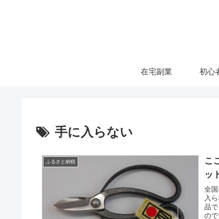
在宅副業
手に入らない
こ
ふるさと納税
ッ
全国
入ら
品で
ので