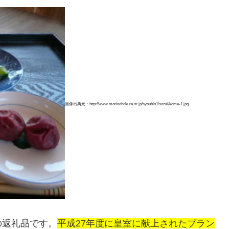
画像出典元：http://www.morinohokura.or.jp/syouhin1/sozai/kome-1.jpg
の返礼品です。
平成27年度に皇室に献上されたブラン