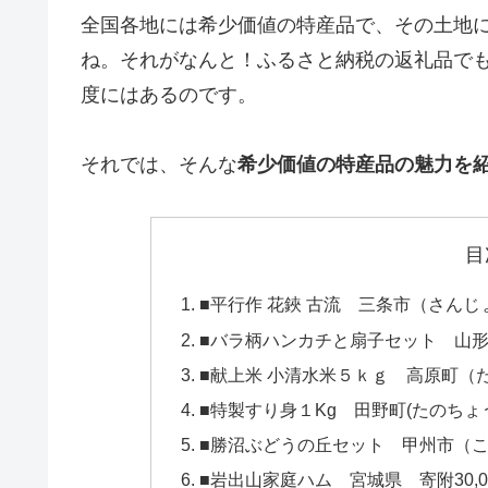
全国各地には希少価値の特産品で、その土地
ね。それがなんと！ふるさと納税の返礼品で
度にはあるのです。
それでは、そんな
希少価値の特産品の魅力を
目
■平行作 花鋏 古流 三条市（さんじょ
■バラ柄ハンカチと扇子セット 山形県
■献上米 小清水米５ｋｇ 高原町（た
■特製すり身１Kg 田野町(たのちょう
■勝沼ぶどうの丘セット 甲州市（こう
■岩出山家庭ハム 宮城県 寄附30,0