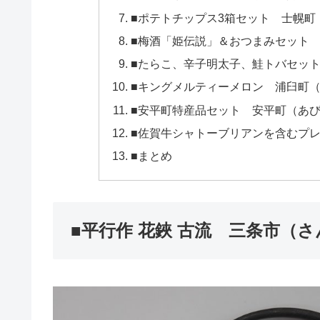
■ポテトチップス3箱セット 士幌町（
■梅酒「姫伝説」＆おつまみセット 椎
■たらこ、辛子明太子、鮭トバセット 
■キングメルティーメロン 浦臼町（う
■安平町特産品セット 安平町（あびら
■佐賀牛シャトーブリアンを含むプレ
■まとめ
■平行作 花鋏 古流 三条市（さ