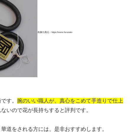
画像出典元：https://www.furusato-
街です。
腕のいい職人が、真心をこめて手造りで仕上
れないので花が長持ちすると評判です。
。
華道をされる方には、是非おすすめします。