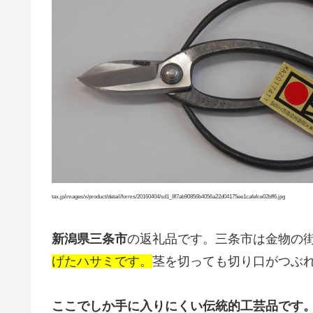
tax.jp/images/x/product/detail/forms/20160404/sd1_8f7ab90856b4056a22d04175ee1cafefce02bff6.jpg
新潟県三条市
の返礼品です。三条市は金物の
げたハサミです。
茎を切っても切り口がつぶ
ここでしか手に入りにくい伝統的工芸品です