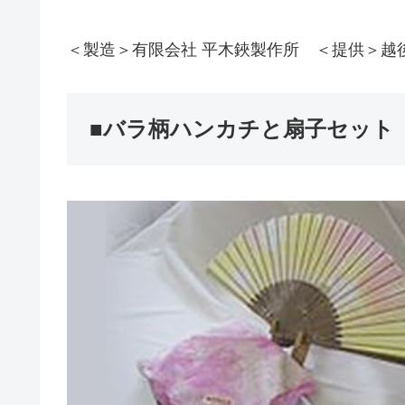
＜製造＞有限会社 平木鋏製作所 ＜提供＞越
■バラ柄ハンカチと扇子セット 山