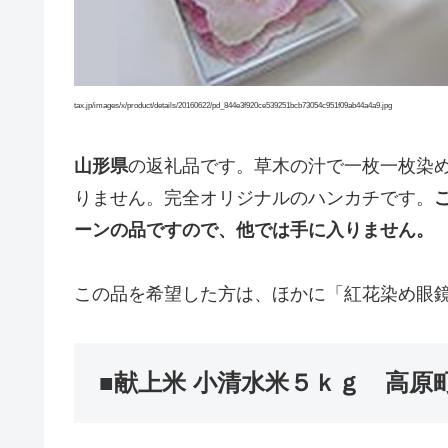
tax.jp/images/x/product/details/20160622/pd_844e3f920ce539251bcb73054c951f09ab44a4a9.jpg
山形県
の返礼品です。草木の汁で一枚一枚染
りません。完全オリジナルのハンカチです。
ーンの品ですので、他では手に入りません。
この品を希望した方は、ほかに「紅花染め眼
■献上米 小清水米５ｋｇ 高原町