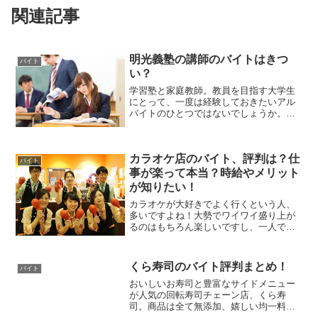
関連記事
明光義塾の講師のバイトはきつ
バイト
い？
学習塾と家庭教師。教員を目指す大学生
にとって、一度は経験しておきたいアル
バイトのひとつではないでしょうか。イ
メージとしては、「教える」ことを経験
できて、「短時間でお給料がもらえる」
講師のアルバイト。個別指導では業界最
カラオケ店のバイト、評判は？仕
大手の「個別指導 明光義...
バイト
事が楽って本当？時給やメリット
が知りたい！
カラオケが大好きでよく行くという人、
多いですよね！大勢でワイワイ盛り上が
るのはもちろん楽しいですし、一人でじ
っくり歌い込むために「一人カラオケ」
に行く人も増えています。まさに年代に
関わらず、いろいろな楽しみ方ができる
くら寿司のバイト評判まとめ！
バイト
のがカラオケ店の魅力です...
おいしいお寿司と豊富なサイドメニュー
が人気の回転寿司チェーン店、くら寿
司。商品は全て無添加、嬉しい均一料
金、季節のキャンペーンなど、くら寿司