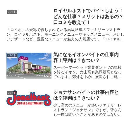
の魅力は挙げきれないほどあります！
「回転寿司チェーン店の中ならくら寿司
ロイヤルホストでバイトしよう！
バイト
が一番好き！」という方も多いの...
どんな仕事？メリットはあるの？
口コミを教えて！
「ロイホ」の愛称で親しまれている高級路線のファミリーレストラ
ン、ロイヤルホスト。モーニングメニューやキッズメニュー、おいし
いデザートなど、豊富なメニューが魅力の人気店です。「ロイヤルホ
ストでバイトしてみたい」という方も多いのではないでしょう...
気になるイオンバイトの仕事内
バイト
容！評判は？きつい？
スーパーマーケット業界ダントツの規模
を誇るイオン。売上高も業界最高となっ
ています。郊外を中心に展開され、建物
もとても大きく今や一つのテーマパーク
のようになっています。テナントさんも
たくさん入っており、週末には大勢の家
ジョナサンバイトの仕事内容と
バイト
族連れで賑わっています。...
は？評判は？きつい？
少し高めのメニューが多いファミリーレ
ストラン「ジョナサン」ですが、皆さん
も一度は聞いたことがあるのではないで
しょうか。実は、ガストやバーミヤンを
運営している「すかいらーくグループ」
のチェーン店なんですよね！そんなジョ