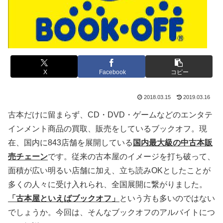
X
Facebook
コピー
2018.03.15
2019.03.16
古本だけに留まらず、CD・DVD・ゲームなどのエンタテ
インメント商品の買取、販売をしているブックオフ。現
在、国内に843店舗を展開している
国内最大級の中古本販
売チェーン
です。従来の古本屋のイメージを打ち破って、
面積が広い明るい店舗に加え、立ち読みOKとしたことが
多くの人々に受け入れられ、全国展開に繋がりました。
「古本屋といえばブックオフ」
という方も多いのではない
でしょうか。今回は、そんなブックオフのアルバイトにつ