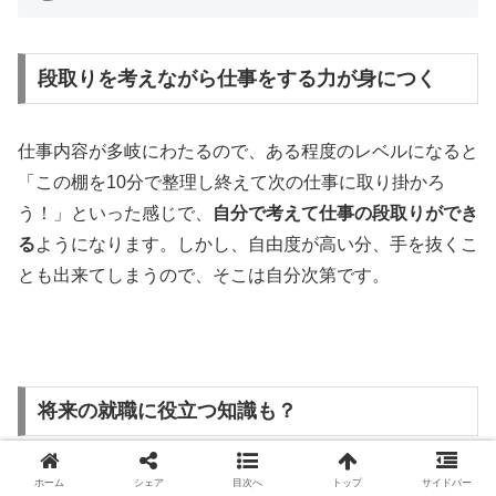
段取りを考えながら仕事をする力が身につく
仕事内容が多岐にわたるので、ある程度のレベルになると
「この棚を10分で整理し終えて次の仕事に取り掛かろ
う！」といった感じで、
自分で考えて仕事の段取りができ
る
ようになります。しかし、自由度が高い分、手を抜くこ
とも出来てしまうので、そこは自分次第です。
将来の就職に役立つ知識も？
商品の陳列などをしていると、自然と
出版社の名前や著者
ホーム
シェア
目次へ
トップ
サイドバー