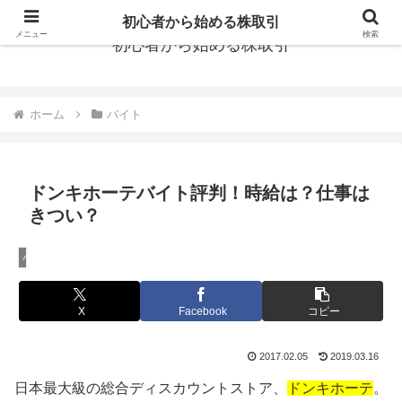
初心者から始める株取引
メニュー
検索
初心者から始める株取引
ホーム
バイト
ドンキホーテバイト評判！時給は？仕事は
きつい？
バイト
X
Facebook
コピー
2017.02.05
2019.03.16
日本最大級の総合ディスカウントストア、
ドンキホーテ
。