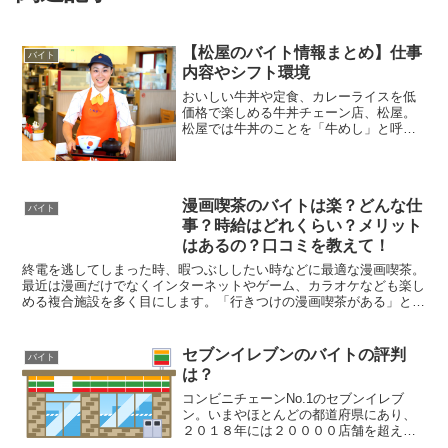
【松屋のバイト情報まとめ】仕事
バイト
内容やシフト環境
おいしい牛丼や定食、カレーライスを低
価格で楽しめる牛丼チェーン店、松屋。
松屋では牛丼のことを「牛めし」と呼ん
でおり、松屋の看板メニューとして人気
を博しています。「牛丼なら松屋が一番
好き！」という方も多いのではないでし
ょうか？今回は、そんな松...
漫画喫茶のバイトは楽？どんな仕
バイト
事？時給はどれくらい？メリット
はあるの？口コミを教えて！
終電を逃してしまった時、暇つぶししたい時などに最適な漫画喫茶。
最近は漫画だけでなくインターネットやゲーム、カラオケなども楽し
める複合施設を多く目にします。「行きつけの漫画喫茶がある」とい
う方も多いのではないでしょうか？今回はそんな漫画喫茶の...
セブンイレブンのバイトの評判
バイト
は？
コンビニチェーンNo.1のセブンイレブ
ン。いまやほとんどの都道府県にあり、
２０１８年には２００００店舗を超え圧
倒的な店舗数を誇っています。また海外