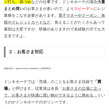
ジ打ち、袋づめ
などの仕事です。ドンキホーテの場合
大量
まとめ買い
のお客さまが多いので、より
スピーディ
にレジ
業務をこなす必要があります。
電子マネーやクーポン、免
税やクレジットカードなど
、覚えることがたくさんあって
最初は大変ですが、研修がありますので未経験の方でも大
丈夫ですよ。
２．お客さま対応
画像出典元：https://townwork.net/detail/clc_0436859014/
ドンキホーテでは「売場」のことをお客さま目線で
「買
場」
と呼びます。従業員は全員「
お客さまの立場に立っ
て、お客さまが快適に買い物ができるように努める」
とい
うのがドンキホーテのポリシーです。