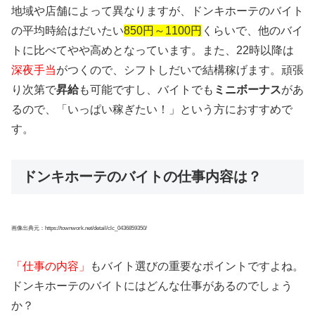
地域や店舗によって異なりますが、ドンキホーテのバイト
の平均時給はだいたい
850円～1100円
くらいで
、他のバイ
トに比べてやや高めとなっています。また、22時以降は
深夜手当
がつくので、シフトしだいで結構稼げます。頑張
り次第で
昇給
も可能ですし、バイトでも
ミニボーナス
があ
るので、「いっぱい稼ぎたい！」という方におすすめで
す。
ドンキホーテのバイトの仕事内容は？
画像出典元：https://townwork.net/detail/clc_0436859350/
「仕事の内容」
もバイト選びの重要なポイントですよね。
ドンキホーテのバイトにはどんな仕事があるのでしょう
か？