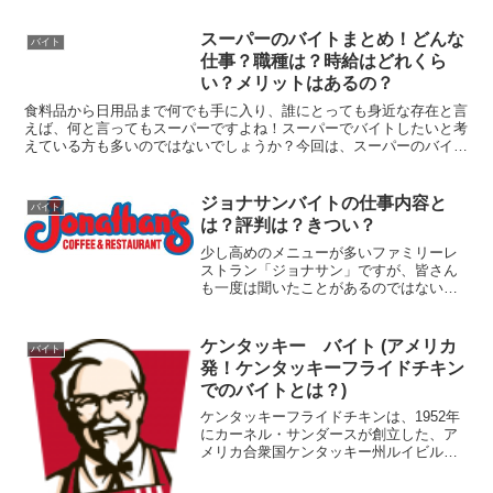
にも進出しており、合わせると６０００
０店舗を超えています。これは世界で1番
スーパーのバイトまとめ！どんな
バイト
多いフランチャイズチ...
仕事？職種は？時給はどれくら
い？メリットはあるの？
食料品から日用品まで何でも手に入り、誰にとっても身近な存在と言
えば、何と言ってもスーパーですよね！スーパーでバイトしたいと考
えている方も多いのではないでしょうか？今回は、スーパーのバイト
に関する情報を集めてみました。スーパーのバイトにはどん...
ジョナサンバイトの仕事内容と
バイト
は？評判は？きつい？
少し高めのメニューが多いファミリーレ
ストラン「ジョナサン」ですが、皆さん
も一度は聞いたことがあるのではないで
しょうか。実は、ガストやバーミヤンを
運営している「すかいらーくグループ」
のチェーン店なんですよね！そんなジョ
ケンタッキー バイト (アメリカ
バイト
ナサンですが、ファミレス...
発！ケンタッキーフライドチキン
でのバイトとは？)
ケンタッキーフライドチキンは、1952年
にカーネル・サンダースが創立した、ア
メリカ合衆国ケンタッキー州ルイビルに
本社を置くフライドチキンを主力とした
ファーストフードチェーンです。現在約