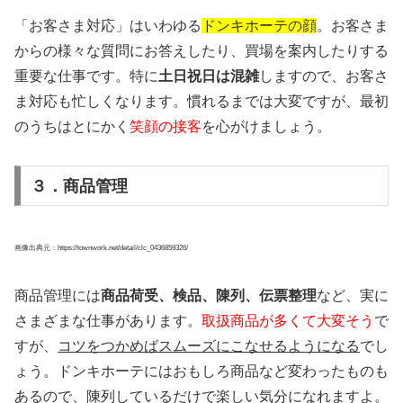
「お客さま対応」はいわゆる
ドンキホーテの顔
。お客さま
からの様々な質問にお答えしたり、買場を案内したりする
重要な仕事です
。特に
土日祝日は混雑
しますので、お客さ
ま対応も忙しくなります。慣れるまでは大変ですが、最初
のうちはとにかく
笑顔の接客
を心がけましょう。
３．商品管理
画像出典元：https://townwork.net/detail/clc_0436859326/
商品管理には
商品荷受、検品、陳列、伝票整理
など、実に
さまざまな仕事があります。
取扱商品が多くて大変そう
で
すが、
コツをつかめばスムーズにこなせるようになる
でし
ょう。ドンキホーテにはおもしろ商品など変わったものも
あるので、陳列しているだけで楽しい気分になれますよ。