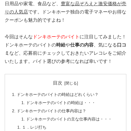
日用品や家電、食品など、
豊富な品ぞろえと激安価格が売
りの人気店
です。ドンキホーテ独自の電子マネーやお得な
クーポンも魅力的ですよね！
今回はそんな
ドンキホーテのバイト
に注目してみました！
ドンキホーテのバイトの
時給
や
仕事の内容
、気になる
口コ
ミ
など、応募前にチェックしておきたいアレコレをご紹介
いたします。バイト選びの参考になれば幸いです！
目次
ドンキホーテのバイトの時給はどれくらい？
ドンキホーテのバイトの時給は・・・
ドンキホーテのバイトの仕事内容は？
ドンキホーテのバイトの主な仕事内容は・・・
１．レジ打ち